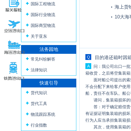
国际工程物流
海上货
运费，
国际行业物流
10大
国际商贸物流
学习借
关于亚东
法务园地
Q
目的港还箱时因
常见纠纷解答
A
问：我公司出口一批
法律知识
箱收货，之后将空集装箱
面对船公司提出的索
快速引导
不会分配下来给客户使用
货代知识
船，责任不在车队。船公
请问，集装箱损坏的
货代工具
答：对于确定赔偿责
有证据证明集装箱的损坏
物流跟踪系统
行为人应当承担集装箱损
行业指数
其次，使用集装箱的