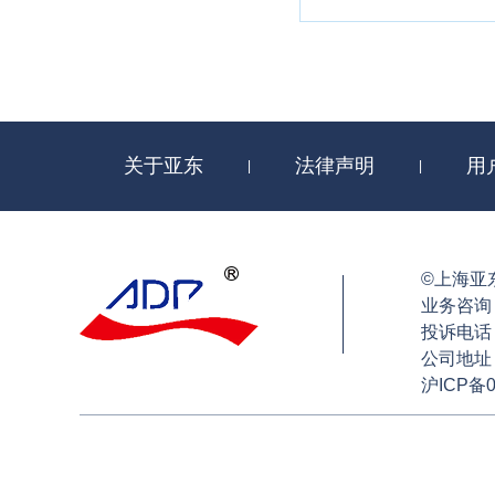
定车队应当妥善使用、保
毕还箱之时再签收一份集
为完好。还箱时若验箱师
通过以上分析，集装
或不甘心自行承担操作不
求其使用完好、合适的集
队在提取集装箱之前务必
关于亚东
法律声明
用
|
|
拍照留存证据，并在集装
Tips
近几年由于航运市场
货人在起运港使用一些存
©上海亚东
务必留意。
业务咨询：4
（孙凭慧律师/文）
投诉电话：4
公司地址
沪ICP备0