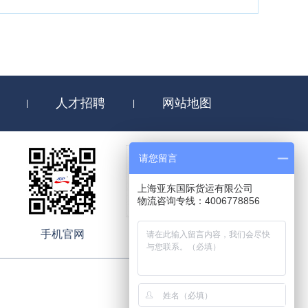
会从船公司处领取一份集装箱出场联，并在集装箱使用完
队提箱时发现箱体存在任何损坏都应当批注，未批注的视
箱公司的报价向车队索赔。
司的强势，货代或车队往往不愿追究真正的侵权责任人，
师建议：第一，贵司在与货代或车队的合同中应当明确要
免集装箱损坏，否则由货代或车队来承担损失；第二，车
装箱；第三，如果由于各种原因必须提取坏箱的，车队需
人才招聘
网站地图
|
|
集装箱仍在使用，一旦到了旺季，有时候缺箱就会导致发
请您留言
时被要求支付清洗费或修理费等，由此产生纠纷。请大家
上海亚东国际货运有限公司
物流咨询专线：4006778856
手机官网
微信平台