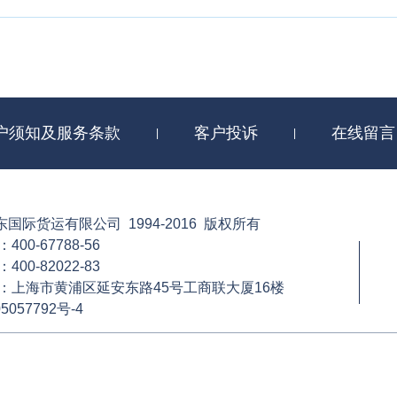
管集装箱，否则赔偿船公司的损失。同时，车队在提取每个集装箱时，都
装箱进场联。上述出场联的尾部是集装箱六个表面状况的描述栏，如果车
发现集装箱损坏，也会在进场联尾部的描述栏进行批注，船公司再根据修
箱损坏的责任一般不应归责于贵司或收货人，但实际情况则是，鉴于船公
慎的违约责任，却将损失转嫁给发货人或收货人。为了避免此类纠纷，律
装箱妥善运输货物（特别是重货等特殊货物），在安全运送货物的同时避
仔细审查集装箱的状况，如发现任何瑕疵都应当拒收，重新提取完好的集
户须知及服务条款
客户投诉
在线留言
|
|
箱出场联中进行详细标注，以保障自身的合法权益。
非常低迷，船公司无暇投资购买新的集装箱，导致一部分原本要淘汰的旧
在瑕疵的集装箱，这一类集装箱在到达目的港之后，有可能在收货人还箱
国际货运有限公司 1994-2016 版权所有
00-67788-56
00-82022-83
：上海市黄浦区延安东路45号工商联大厦16楼
5057792号-4