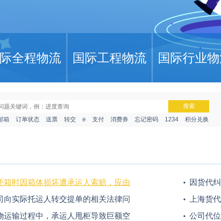
际全程物流
国际工程物流
国际行业物
搜索
邮箱
订单状态
送票
转交
e
支付
消费券
忘记密码
1234
积分兑换
还箱时因箱体损坏遭承运人索赔，应由
因货代纠
司向实际托运人转交提单的相关法律问
上海货代
担赔偿责任？
物运输过程中，承运人甩柜导致巨额空
公司代位
后保险公