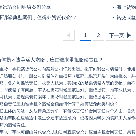
物运输合同纠纷案例分享
海上货物
谁来担责？
任？
海事诉讼典型案例，值得外贸货代企业
转交或签
学习借鉴
鉴！其一
险？
1
2
下一页
箱体损坏遭承运人索赔，应由谁来承担赔偿责任？
重货，委托某货代公司向某船公司订舱出运。拖车到我公司装箱时，使用
归还船公司时，船公司以箱体严重损坏（底部九根梁开裂）为由拒收，并
赔，各方均推诿责任。收货人认为，其购买的是集装箱内装的货物，而不
，即便箱子有问题，车队在提箱时候应该告知并拒绝提箱。拖车队认为，
司认为，发现集装箱损坏，提货时就应该告知并拒绝提走箱子。
赔偿责任应由谁承担？赔偿金额如何计算？如何避免此类纠纷？
任主体的问题，从法律角度分析，有侵权责任和合同责任两个方面。首先
是由车队在运输途中发生交通事故造成的，或者因为码头的装卸工人操作
坏的赔偿责任。
车队（车队可能由货代委托或由贵司直接委托）应当承担合同责任。集装